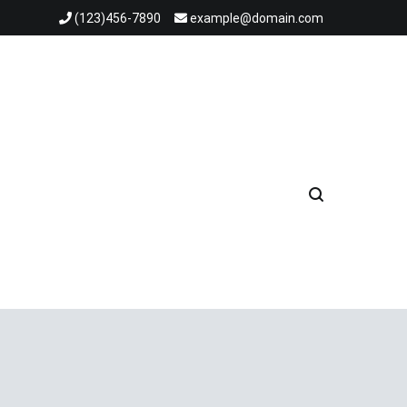
(123)456-7890
example@domain.com